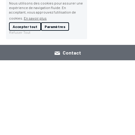
Nous utilisons des cookies pour assurer une
expérience de navigation fluide. En
acceptant, vous approuvez l'utilisation de
cookies.
En savoir plus
Accepter tout
Paramètres
Refuser Tout
Contact
Reproductions d'Art en 
éditions limitées
Reproductions d'Art en 
éditions limitées, numérotées, 